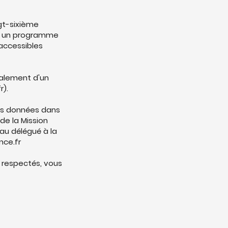
gt-sixième
ans un programme
accessibles
alement d'un
r
).
vos données dans
de la Mission
au délégué à la
ce.fr
 respectés, vous