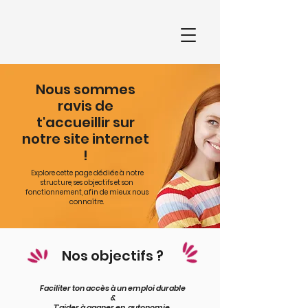
Nous sommes
ravis de
t'accueillir sur
notre site internet
!
Explore cette page dédiée à notre
structure, ses objectifs et son
fonctionnement, afin de mieux nous
connaître.
Nos objectifs ?
Faciliter ton accès à un emploi durable
&
T'aider à gagner en autonomie.