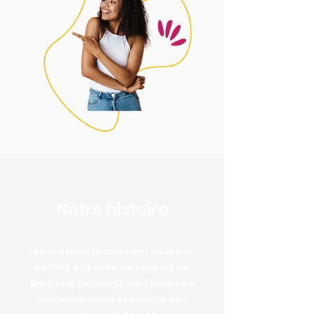
Notre histoire
Les missions locales ont vu le jour
en 1982 à la suite du rapport de
Bertrand Schwartz sur l'insertion
professionnelle et sociale des