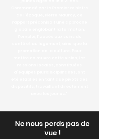
jeunes âgés de 16 à 21 ans.
Commandé par le Premier ministre
de l'époque, Pierre Mauroy, ce
rapport préconisait une approche
globale englobant la formation,
l'emploi, l'accès aux soins de
santé et au logement, ainsi que la
promotion de la culture. Pour
mettre en œuvre cette vision, les
missions locales, constituées
d'équipes pluridisciplinaires, ont
été établies en tant que pivots des
dispositifs, travaillant directement
avec les jeunes."
Ne nous perds pas de
vue !